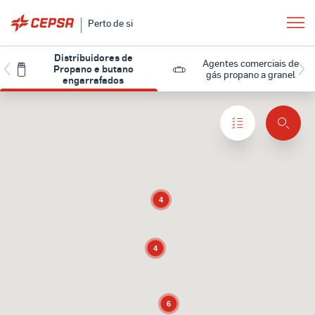
Perto de si
Distribuidores de
Agentes comerciais de
Propano e butano
gás propano a granel
engarrafados
4
4
6