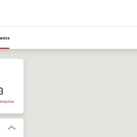
fados
a
esquisa