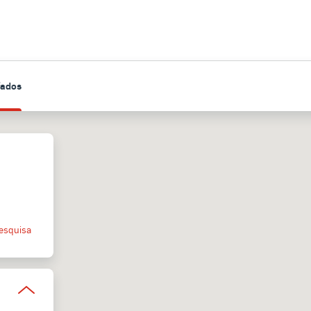
fados
esquisa