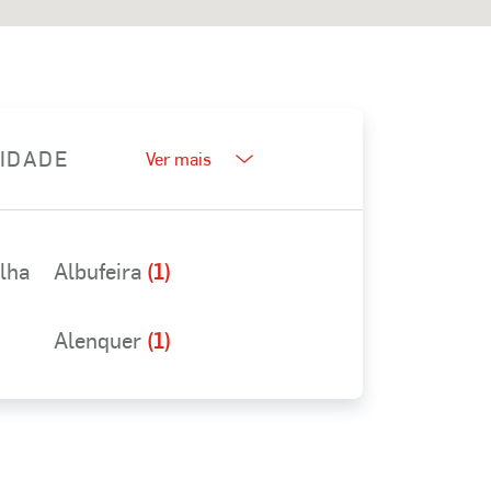
LIDADE
Ver mais
elha
Albufeira
(1)
Alenquer
(1)